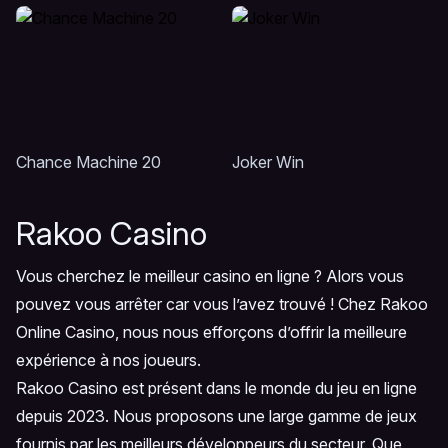
Chance Machine 20
Joker Win
Rakoo Casino
Vous cherchez le meilleur casino en ligne ? Alors vous
pouvez vous arrêter car vous l’avez trouvé ! Chez Rakoo
Online Casino, nous nous efforçons d’offrir la meilleure
expérience à nos joueurs.
Rakoo Casino est présent dans le monde du jeu en ligne
depuis 2023. Nous proposons une large gamme de jeux
fournis par les meilleurs développeurs du secteur. Que