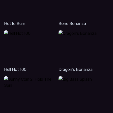
Hot to Burn
Bone Bonanza
Hell Hot 100
Dragon’s Bonanza