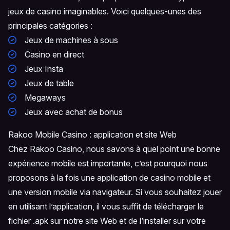
jeux de casino imaginables. Voici quelques-unes des
principales catégories :
Jeux de machines à sous
Casino en direct
Jeux Insta
Jeux de table
Megaways
Jeux avec achat de bonus
Rakoo Mobile Casino : application et site Web
Chez Rakoo Casino, nous savons à quel point une bonne
expérience mobile est importante, c’est pourquoi nous
proposons à la fois une application de casino mobile et
une version mobile via navigateur. Si vous souhaitez jouer
en utilisant l’application, il vous suffit de télécharger le
fichier .apk sur notre site Web et de l’installer sur votre