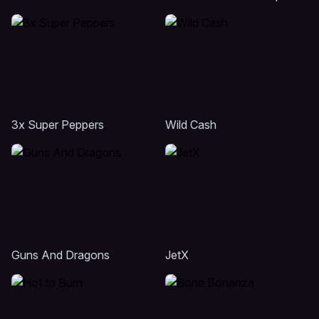
3x Super Peppers
Wild Cash
Guns And Dragons
JetX