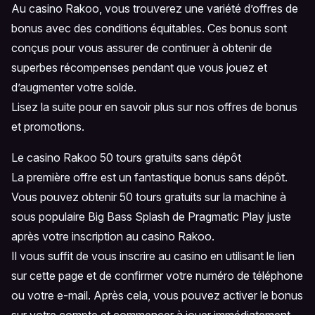
Au casino Rakoo, vous trouverez une variété d’offres de
bonus avec des conditions équitables. Ces bonus sont
conçus pour vous assurer de continuer à obtenir de
superbes récompenses pendant que vous jouez et
d’augmenter votre solde.
Lisez la suite pour en savoir plus sur nos offres de bonus
et promotions.
Le casino Rakoo 50 tours gratuits sans dépôt
La première offre est un fantastique bonus sans dépôt.
Vous pouvez obtenir 50 tours gratuits sur la machine à
sous populaire Big Bass Splash de Pragmatic Play juste
après votre inscription au casino Rakoo.
Il vous suffit de vous inscrire au casino en utilisant le lien
sur cette page et de confirmer votre numéro de téléphone
ou votre e-mail. Après cela, vous pouvez activer le bonus
sur votre compte et commencer à jouer immédiatement.