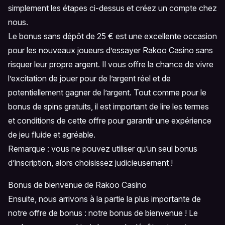
simplement les étapes ci-dessus et créez un compte chez
nous.
Le bonus sans dépôt de 25 € est une excellente occasion
pour les nouveaux joueurs d’essayer Rakoo Casino sans
risquer leur propre argent. Il vous offre la chance de vivre
l’excitation de jouer pour de l’argent réel et de
potentiellement gagner de l’argent. Tout comme pour le
bonus de spins gratuits, il est important de lire les termes
et conditions de cette offre pour garantir une expérience
de jeu fluide et agréable.
Remarque : vous ne pouvez utiliser qu’un seul bonus
d’inscription, alors choisissez judicieusement !
Bonus de bienvenue de Rakoo Casino
Ensuite, nous arrivons à la partie la plus importante de
notre offre de bonus : notre bonus de bienvenue ! Le