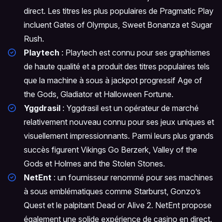
direct. Les titres les plus populaires de Pragmatic Play
incluent Gates of Olympus, Sweet Bonanza et Sugar
Rush.
Playtech
: Playtech est connu pour ses graphismes
de haute qualité et a produit des titres populaires tels
que la machine à sous à jackpot progressif Age of
the Gods, Gladiator et Halloween Fortune.
Yggdrasil
: Yggdrasil est un opérateur de marché
relativement nouveau connu pour ses jeux uniques et
visuellement impressionnants. Parmi leurs plus grands
succès figurent Vikings Go Berzerk, Valley of the
Gods et Holmes and the Stolen Stones.
NetEnt
: un fournisseur renommé pour ses machines
à sous emblématiques comme Starburst, Gonzo’s
Quest et le palpitant Dead or Alive 2. NetEnt propose
également une solide expérience de casino en direct.