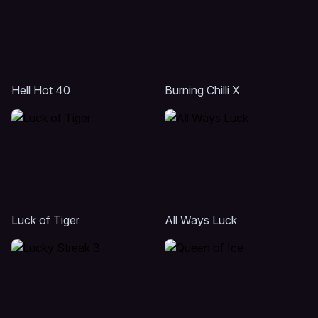
Hell Hot 40
Burning Chilli X
Luck of Tiger
All Ways Luck