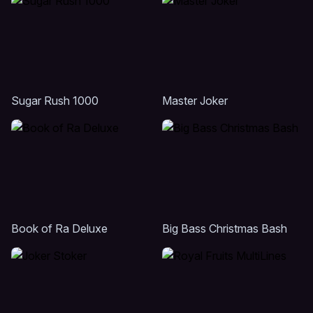
Sugar Rush 1000
Master Joker
Book of Ra Deluxe
Big Bass Christmas Bash